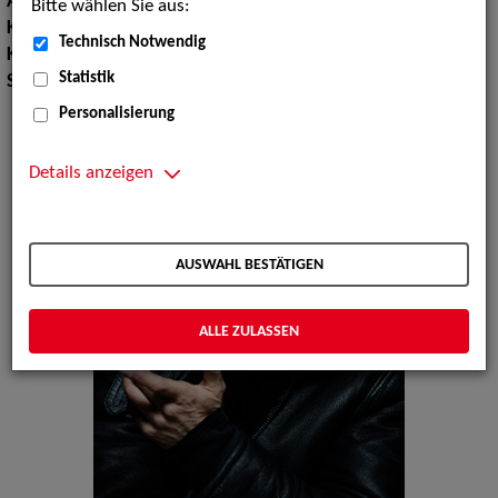
Augenfarbe:
grün, braun
Bitte wählen Sie aus:
Körpergröße:
186 cm
Technisch Notwendig
Konfektionsgröße:
48
Statistik
Schuhgröße:
44
Personalisierung
Details anzeigen
AUSWAHL BESTÄTIGEN
ALLE ZULASSEN