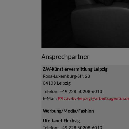
Ansprechpartner
ZAV-Künstlervermittlung Leipzig
Rosa-Luxemburg-Str. 23
04103
Leipzig
Telefon:
+49 228 50208-6013
E-Mail:
zav-kv-leipzig@arbeitsagentur.d
Werbung/Media/Fashion
Ute Janet Flechsig
Telefon:
+49 228 50208-6010