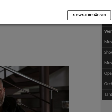
Scha
als PDF speichern
Scha
AUSWAHL BESTÄTIGEN
Wer
Wer
Mus
Sho
Mus
Ope
Orc
Tan