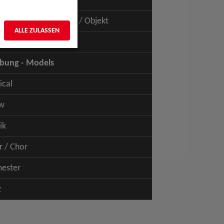
uspiel - Film / TV
uspiel - Figur / Puppe / Objekt
ALLE ZULASSEN
bung - Talents
bung - Models
ical
w
ik
r / Chor
hester
z