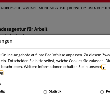
TENÜBERSICHT
KONTAKT
MEINE MERKLISTE | KÜNSTLER*INNEN BUCHEN
lungen
Online-Angebote auf Ihre Bedürfnisse anpassen. Zu diesem Zwec
nach Künstler*innen
Über uns
Aktuelles
Termi
in. Entscheiden Sie bitte selbst, welche Cookies Sie zulassen. D
beschrieben. Weitere Informationen erhalten Sie in unserer
ng
.
nnen
:
ME
dig
Statistik
Pe
Scha