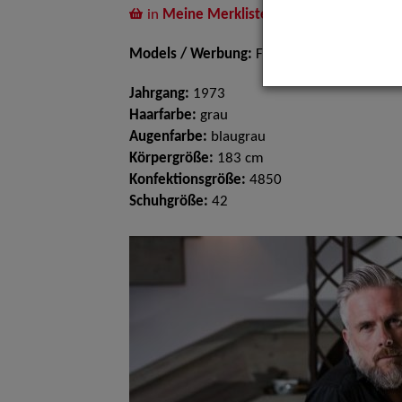
in
Meine Merkliste
legen
Models / Werbung:
Fotomodell, Dressman
Jahrgang:
1973
Haarfarbe:
grau
Augenfarbe:
blaugrau
Körpergröße:
183 cm
Konfektionsgröße:
4850
Schuhgröße:
42