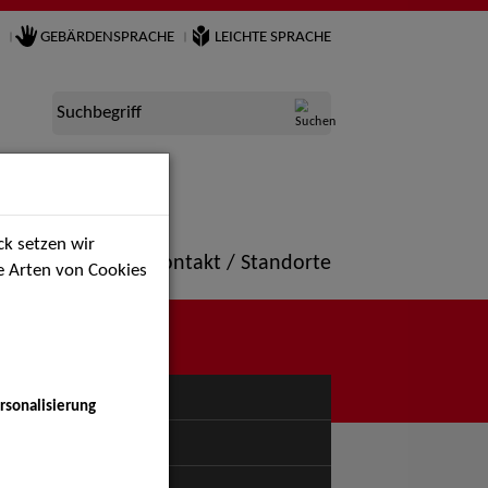
GEBÄRDENSPRACHE
LEICHTE SPRACHE
Suchbegriff
k setzen wir
ne
Portfolio
Kontakt / Standorte
ie Arten von Cookies
NÜ
rsonalisierung
uspiel - Bühne