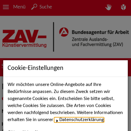
Menü
Suche
Suche nach Künstler*innen
Cookie-Einstellungen
Wir möchten unsere Online-Angebote auf Ihre
Marc L.
Bedürfnisse anpassen. Zu diesem Zweck setzen wir
sogenannte Cookies ein. Entscheiden Sie bitte selbst,
in
Meine Merkliste
legen
als PDF speichern
welche Cookies Sie zulassen. Die Arten von Cookies
Models / Werbung:
Fotomodell, Dressman
werden nachfolgend beschrieben. Weitere Informationen
erhalten Sie in unserer
Datenschutzerklärung
.
Haarfarbe:
braun