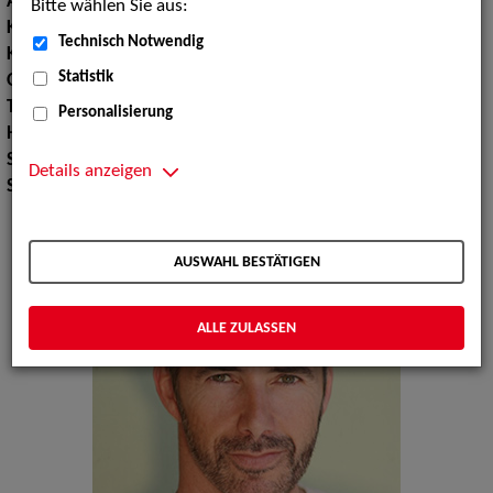
Augenfarbe:
braun-grün
Bitte wählen Sie aus:
Körpergröße:
184 cm
Technisch Notwendig
Konfektionsgröße:
50
Statistik
Oberweite:
107
Taille:
78
Personalisierung
Hüfte:
98
Schuhgröße:
44
Details anzeigen
Specials:
Bademode, Wäsche, Laufsteg
AUSWAHL BESTÄTIGEN
ALLE ZULASSEN