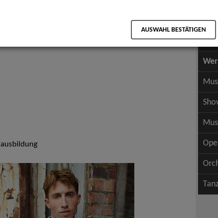
Scha
als PDF speichern
Scha
AUSWAHL BESTÄTIGEN
Wer
Wer
Mus
Sho
Mus
Ope
zausbildung
Orc
Tan