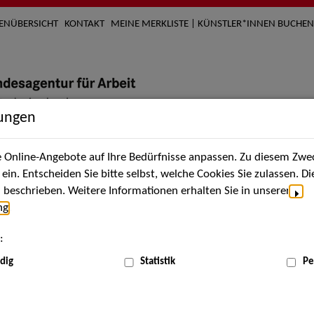
TENÜBERSICHT
KONTAKT
MEINE MERKLISTE | KÜNSTLER*INNEN BUCHEN
lungen
Online-Angebote auf Ihre Bedürfnisse anpassen. Zu diesem Zwec
nach Künstler*innen
Über uns
Aktuelles
Termi
in. Entscheiden Sie bitte selbst, welche Cookies Sie zulassen. D
beschrieben. Weitere Informationen erhalten Sie in unserer
ng
.
nnen
:
ME
dig
Statistik
Pe
Scha