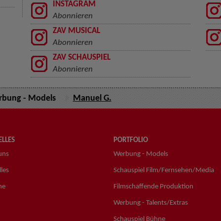
INSTAGRAM
Abonnieren
ZAV MUSICAL
Abonnieren
ZAV SCHAUSPIEL
Abonnieren
bung - Models
Manuel G.
LLES
PORTFOLIO
uns
Werbung - Models
les
Schauspiel Film/Fernsehen/Media
ne
Filmschaffende Produktion
Werbung - Talents/Extras
Schauspiel Bühne