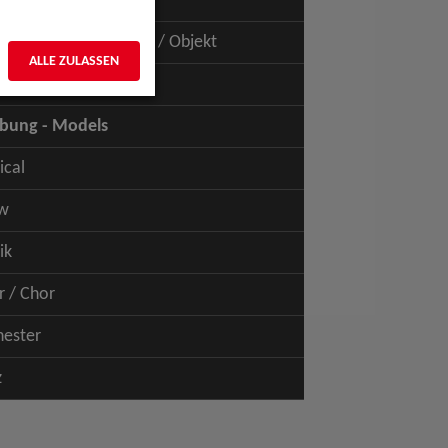
uspiel - Film / TV
uspiel - Figur / Puppe / Objekt
ALLE ZULASSEN
bung - Talents
bung - Models
ical
w
ik
r / Chor
hester
z