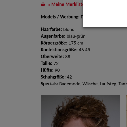
in
Meine Merkliste
legen
Models / Werbung:
Fotomodell
Haarfarbe:
blond
Augenfarbe:
blau-grün
Körpergröße:
175 cm
Konfektionsgröße:
46 48
Oberweite:
88
Taille:
72
Hüfte:
90
Schuhgröße:
42
Specials:
Bademode, Wäsche, Laufsteg, Tan