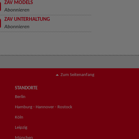
ZAV MODELS
Abonnieren
ZAV UNTERHALTUNG
Abonnieren
Zum Seitenanfang
STANDORTE
Berlin
Hamburg - Hannover - Rostock
Köln
Leipzig
München