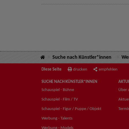
Suche nach Künstler*innen
Wer
Diese Seite
drucken
empfehlen
SUCHE NACH KÜNSTLER*INNEN
AKTUE
Schauspiel - Bühne
Über 
Schauspiel - Film / TV
Aktuel
Schauspiel - Figur / Puppe / Objekt
Termi
Werbung - Talents
Werbung - Models