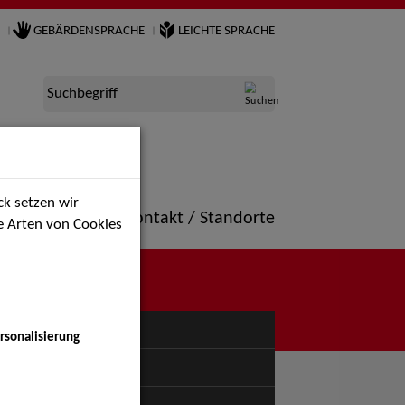
GEBÄRDENSPRACHE
LEICHTE SPRACHE
Suchbegriff
k setzen wir
ne
Portfolio
Kontakt / Standorte
ie Arten von Cookies
NÜ
rsonalisierung
uspiel - Bühne