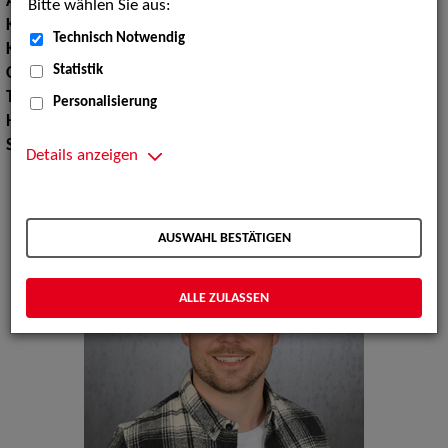
Augenfarbe:
blau
Bitte wählen Sie aus:
Körpergröße:
187 cm
Technisch Notwendig
Konfektionsgröße:
5052
Statistik
Oberweite:
100
Taille:
85
Personalisierung
Hüfte:
107
Schuhgröße:
43
Details anzeigen
AUSWAHL BESTÄTIGEN
ALLE ZULASSEN