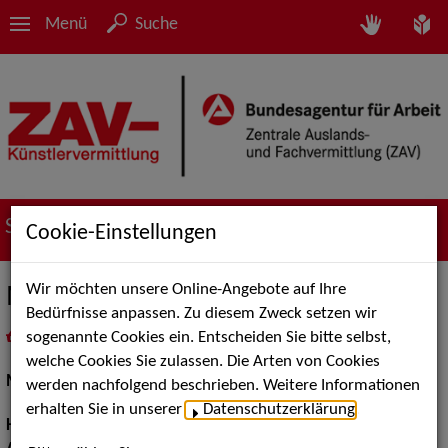
Menü
Suche
Suche nach Künstler*innen
Cookie-Einstellungen
Wir möchten unsere Online-Angebote auf Ihre
Manuel D.
Bedürfnisse anpassen. Zu diesem Zweck setzen wir
sogenannte Cookies ein. Entscheiden Sie bitte selbst,
in
Meine Merkliste
legen
als PDF speichern
welche Cookies Sie zulassen. Die Arten von Cookies
Models / Werbung:
Fotomodell
werden nachfolgend beschrieben. Weitere Informationen
erhalten Sie in unserer
Datenschutzerklärung
.
Haarfarbe:
braun, dunkel