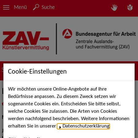
Menü
Suche
Suche nach Künstler*innen
Cookie-Einstellungen
Wir möchten unsere Online-Angebote auf Ihre
Louis M.
Bedürfnisse anpassen. Zu diesem Zweck setzen wir
sogenannte Cookies ein. Entscheiden Sie bitte selbst,
in
Meine Merkliste
legen
als PDF speichern
welche Cookies Sie zulassen. Die Arten von Cookies
Models / Werbung:
Fotomodell
werden nachfolgend beschrieben. Weitere Informationen
erhalten Sie in unserer
Datenschutzerklärung
.
Jahrgang:
2000