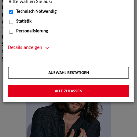
Augenfarbe:
blau
Bitte wählen Sie aus:
Körpergröße:
193 cm
Technisch Notwendig
Konfektionsgröße:
52 54
Statistik
Oberweite:
101
Taille:
88
Personalisierung
Hüfte:
103
Schuhgröße:
46
Details anzeigen
Specials:
Laufsteg, Wäsche, Hände
Sprachen:
Englisch
AUSWAHL BESTÄTIGEN
ALLE ZULASSEN