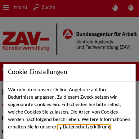
Menü
Suche
Suche nach Künstler*innen
Cookie-Einstellungen
Wir möchten unsere Online-Angebote auf Ihre
Kilian A.
Bedürfnisse anpassen. Zu diesem Zweck setzen wir
sogenannte Cookies ein. Entscheiden Sie bitte selbst,
in
Meine Merkliste
legen
als PDF speichern
welche Cookies Sie zulassen. Die Arten von Cookies
Models / Werbung:
Fotomodell
werden nachfolgend beschrieben. Weitere Informationen
erhalten Sie in unserer
Datenschutzerklärung
.
Haarfarbe:
braun