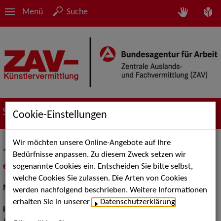
Menü
Suche
Suche nach Künstler*innen
Cookie-Einstellungen
Wir möchten unsere Online-Angebote auf Ihre
Justus N.
Bedürfnisse anpassen. Zu diesem Zweck setzen wir
sogenannte Cookies ein. Entscheiden Sie bitte selbst,
in
Meine Merkliste
legen
als PDF speichern
welche Cookies Sie zulassen. Die Arten von Cookies
Models / Werbung:
Dressman, Fotomodell
werden nachfolgend beschrieben. Weitere Informationen
erhalten Sie in unserer
Datenschutzerklärung
.
Haarfarbe:
dunkelblond