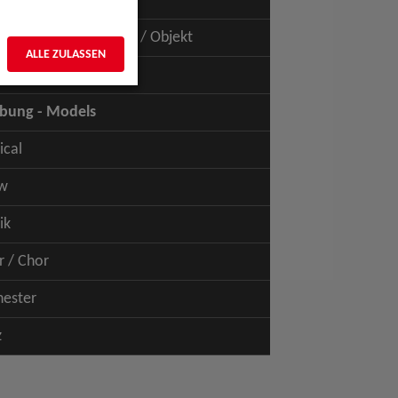
uspiel - Film / TV
uspiel - Figur / Puppe / Objekt
ALLE ZULASSEN
bung - Talents
bung - Models
ical
w
ik
r / Chor
hester
z