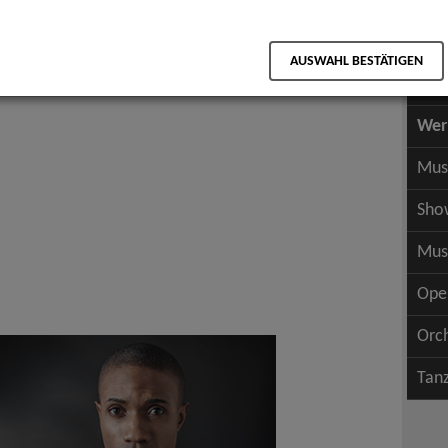
Scha
als PDF speichern
Scha
AUSWAHL BESTÄTIGEN
Wer
Wer
Mus
Sho
Mus
Ope
Orc
Tan