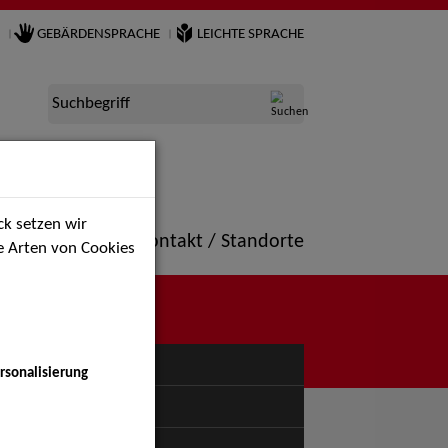
GEBÄRDENSPRACHE
LEICHTE SPRACHE
Suchbegriff
k setzen wir
ne
Portfolio
Kontakt / Standorte
ie Arten von Cookies
NÜ
rsonalisierung
uspiel - Bühne