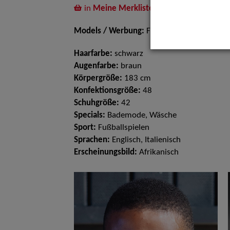
in
Meine Merkliste
legen
Models / Werbung:
Fotomodell, Dressman
Haarfarbe:
schwarz
Augenfarbe:
braun
Körpergröße:
183 cm
Konfektionsgröße:
48
Schuhgröße:
42
Specials:
Bademode, Wäsche
Sport:
Fußballspielen
Sprachen:
Englisch, Italienisch
Erscheinungsbild:
Afrikanisch