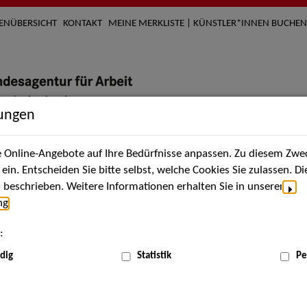
TENÜBERSICHT
KONTAKT
MEINE MERKLISTE | KÜNSTLER*INNEN BUCHEN
lungen
Online-Angebote auf Ihre Bedürfnisse anpassen. Zu diesem Zwec
nach Künstler*innen
Über uns
Aktuelles
Termi
in. Entscheiden Sie bitte selbst, welche Cookies Sie zulassen. D
beschrieben. Weitere Informationen erhalten Sie in unserer
ng
.
nnen
:
ME
dig
Statistik
Pe
Scha