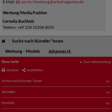
E-Mail:
zav-kv-Hamburg@arbeitsagentur.de
Werbung/Media/Fashion
Cornelia Buchholz
Telefon:
+49 228 50208-8050
Suche nach Künstler*innen
Werbung - Models
Johannes H.
Diese Seite
Zum Seitenanfang
drucken
empfehlen
Suche nach Künstler*innen
Aktuelles
Portfolio