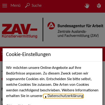
Menü
Suche
Suche nach Künstler*innen
Cookie-Einstellungen
Wir möchten unsere Online-Angebote auf Ihre
Johannes H.
Bedürfnisse anpassen. Zu diesem Zweck setzen wir
sogenannte Cookies ein. Entscheiden Sie bitte selbst,
in
Meine Merkliste
legen
als PDF speichern
welche Cookies Sie zulassen. Die Arten von Cookies
Models / Werbung:
Fotomodell, Dressman
werden nachfolgend beschrieben. Weitere Informationen
erhalten Sie in unserer
Datenschutzerklärung
.
Haarfarbe:
braun