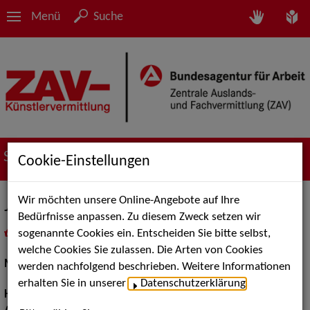
Menü
Suche
Suche nach Künstler*innen
Cookie-Einstellungen
Wir möchten unsere Online-Angebote auf Ihre
Johannes C.
Bedürfnisse anpassen. Zu diesem Zweck setzen wir
sogenannte Cookies ein. Entscheiden Sie bitte selbst,
in
Meine Merkliste
legen
als PDF speichern
welche Cookies Sie zulassen. Die Arten von Cookies
Models / Werbung:
Fotomodell
werden nachfolgend beschrieben. Weitere Informationen
erhalten Sie in unserer
Datenschutzerklärung
.
Haarfarbe:
grau