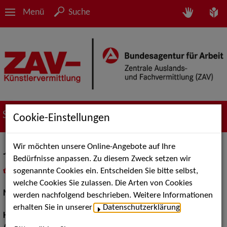
Menü
Suche
Suche nach Künstler*innen
Cookie-Einstellungen
Wir möchten unsere Online-Angebote auf Ihre
Ji-Ho D.
Bedürfnisse anpassen. Zu diesem Zweck setzen wir
sogenannte Cookies ein. Entscheiden Sie bitte selbst,
in
Meine Merkliste
legen
als PDF speichern
welche Cookies Sie zulassen. Die Arten von Cookies
Models / Werbung:
Fotomodell
werden nachfolgend beschrieben. Weitere Informationen
erhalten Sie in unserer
Datenschutzerklärung
.
Haarfarbe:
schwarz