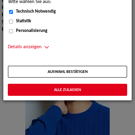
Augenfarbe:
braun
Bitte wählen Sie aus:
Körpergröße:
174 cm
Technisch Notwendig
Konfektionsgröße:
46
Statistik
Schuhgröße:
40 41
Erscheinungsbild:
Ostasiatisch
Personalisierung
Details anzeigen
AUSWAHL BESTÄTIGEN
ALLE ZULASSEN