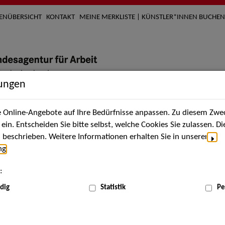
TENÜBERSICHT
KONTAKT
MEINE MERKLISTE | KÜNSTLER*INNEN BUCHEN
lungen
Online-Angebote auf Ihre Bedürfnisse anpassen. Zu diesem Zwec
nach Künstler*innen
Über uns
Aktuelles
Termi
in. Entscheiden Sie bitte selbst, welche Cookies Sie zulassen. D
beschrieben. Weitere Informationen erhalten Sie in unserer
ng
.
nnen
:
ME
dig
Statistik
Pe
Scha