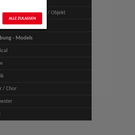
uspiel - Film / TV
uspiel - Figur / Puppe / Objekt
ALLE ZULASSEN
bung - Talents
bung - Models
ical
w
ik
r / Chor
hester
z