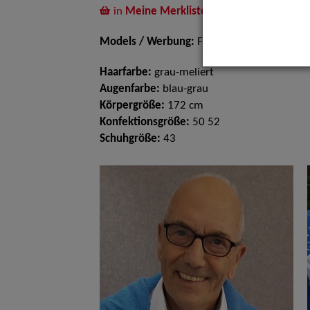
in
Meine Merkliste
legen
Models / Werbung:
Fotomodell
Haarfarbe:
grau-meliert
Augenfarbe:
blau-grau
Körpergröße:
172 cm
Konfektionsgröße:
50 52
Schuhgröße:
43