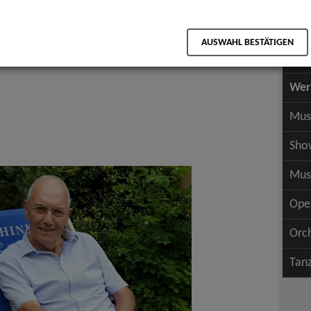
Scha
als PDF speichern
Scha
AUSWAHL BESTÄTIGEN
Wer
Wer
Mus
Sho
Mus
Ope
Orc
Tan