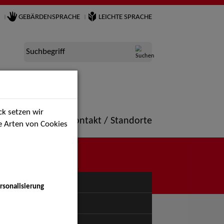
GEBÄRDENSPRACHE
LEICHTE SPRACHE
Suchbegriff
k setzen wir
ne
Portfolio
Kontakt / Standorte
ie Arten von Cookies
NÜ
rsonalisierung
uspiel - Bühne