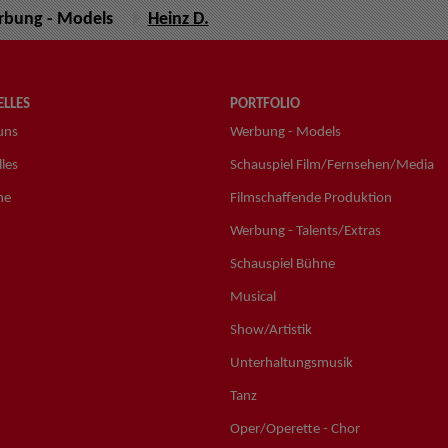
bung - Models
Heinz D.
LLES
PORTFOLIO
uns
Werbung - Models
les
Schauspiel Film/Fernsehen/Media
ne
Filmschaffende Produktion
Werbung - Talents/Extras
Schauspiel Bühne
Musical
Show/Artistik
Unterhaltungsmusik
Tanz
Oper/Operette - Chor