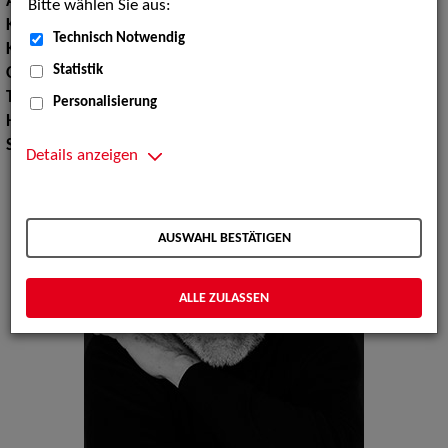
Augenfarbe:
blaugrün
Bitte wählen Sie aus:
Körpergröße:
183 cm
Technisch Notwendig
Konfektionsgröße:
50 52
Statistik
Oberweite:
104
Taille:
90
Personalisierung
Hüfte:
99
Schuhgröße:
45
Details anzeigen
AUSWAHL BESTÄTIGEN
ALLE ZULASSEN