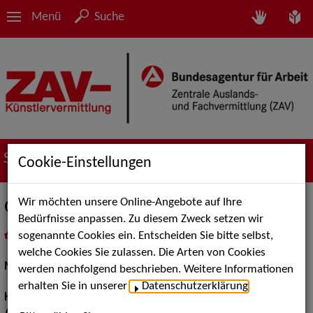
Menü
Suche
Suche nach Künstler*innen
Cookie-Einstellungen
Wir möchten unsere Online-Angebote auf Ihre
Gerald G.
Bedürfnisse anpassen. Zu diesem Zweck setzen wir
sogenannte Cookies ein. Entscheiden Sie bitte selbst,
in
Meine Merkliste
legen
als PDF speichern
welche Cookies Sie zulassen. Die Arten von Cookies
Models / Werbung:
Fotomodell
werden nachfolgend beschrieben. Weitere Informationen
erhalten Sie in unserer
Datenschutzerklärung
.
Haarfarbe:
graumeliert