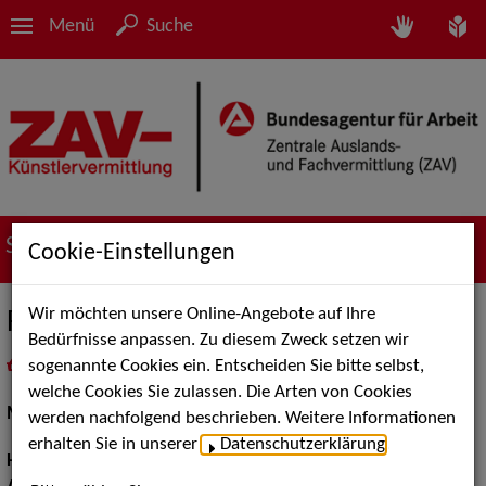
Menü
Suche
Suche nach Künstler*innen
Cookie-Einstellungen
Wir möchten unsere Online-Angebote auf Ihre
Frank B.
Bedürfnisse anpassen. Zu diesem Zweck setzen wir
sogenannte Cookies ein. Entscheiden Sie bitte selbst,
in
Meine Merkliste
legen
als PDF speichern
welche Cookies Sie zulassen. Die Arten von Cookies
Models / Werbung:
Fotomodell, Dressman
werden nachfolgend beschrieben. Weitere Informationen
erhalten Sie in unserer
Datenschutzerklärung
.
Haarfarbe:
grau