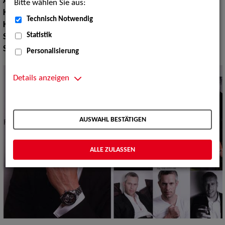
Augenfarbe:
braun
Bitte wählen Sie aus:
Körpergröße:
188 cm
Technisch Notwendig
Konfektionsgröße:
102
Statistik
Schuhgröße:
44
Specials:
Bademode, Wäsche
Personalisierung
Details anzeigen
AUSWAHL BESTÄTIGEN
ALLE ZULASSEN