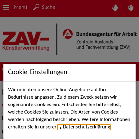
Menü
Suche
Suche nach Künstler*innen
Cookie-Einstellungen
Wir möchten unsere Online-Angebote auf Ihre
Fletcher M.
Bedürfnisse anpassen. Zu diesem Zweck setzen wir
sogenannte Cookies ein. Entscheiden Sie bitte selbst,
in
Meine Merkliste
legen
als PDF speichern
welche Cookies Sie zulassen. Die Arten von Cookies
Models / Werbung:
Fotomodell
werden nachfolgend beschrieben. Weitere Informationen
erhalten Sie in unserer
Datenschutzerklärung
.
Haarfarbe:
braun