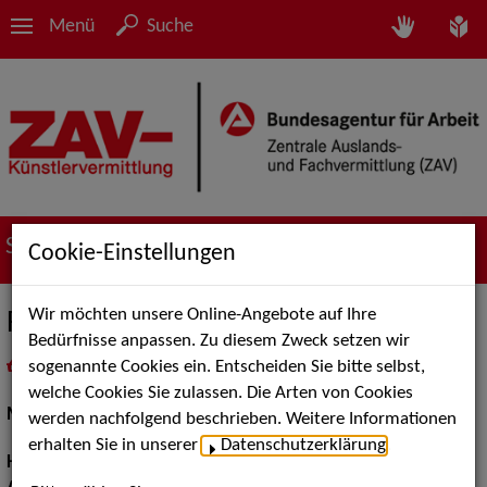
Menü
Suche
Suche nach Künstler*innen
Cookie-Einstellungen
Wir möchten unsere Online-Angebote auf Ihre
Fabian B.
Bedürfnisse anpassen. Zu diesem Zweck setzen wir
sogenannte Cookies ein. Entscheiden Sie bitte selbst,
in
Meine Merkliste
legen
als PDF speichern
welche Cookies Sie zulassen. Die Arten von Cookies
Models / Werbung:
Fotomodell
werden nachfolgend beschrieben. Weitere Informationen
erhalten Sie in unserer
Datenschutzerklärung
.
Haarfarbe:
blond