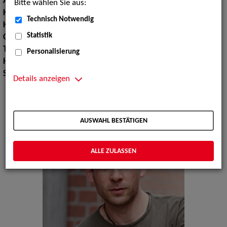
Augenfarbe:
braun
Bitte wählen Sie aus:
Körpergröße:
191 cm
Technisch Notwendig
Konfektionsgröße:
48 50 98
Statistik
Oberweite:
98
Taille:
93
Personalisierung
Hüfte:
98
Schuhgröße:
47
Details anzeigen
AUSWAHL BESTÄTIGEN
ALLE ZULASSEN