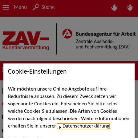
Menü
Suche
Suche nach Künstler*innen
Cookie-Einstellungen
Wir möchten unsere Online-Angebote auf Ihre
Eduard A.
Bedürfnisse anpassen. Zu diesem Zweck setzen wir
sogenannte Cookies ein. Entscheiden Sie bitte selbst,
in
Meine Merkliste
legen
als PDF speichern
welche Cookies Sie zulassen. Die Arten von Cookies
Models / Werbung:
Fotomodell
werden nachfolgend beschrieben. Weitere Informationen
erhalten Sie in unserer
Datenschutzerklärung
.
Haarfarbe:
grau, graumeliert