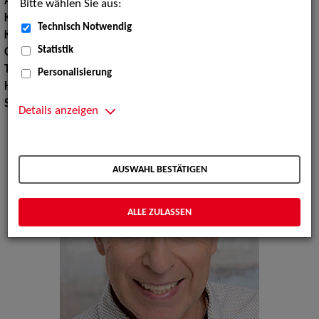
Augenfarbe:
blau
Bitte wählen Sie aus:
Körpergröße:
179 cm
Technisch Notwendig
Konfektionsgröße:
52
Statistik
Oberweite:
99
Taille:
98
Personalisierung
Hüfte:
102
Schuhgröße:
41
Details anzeigen
AUSWAHL BESTÄTIGEN
ALLE ZULASSEN