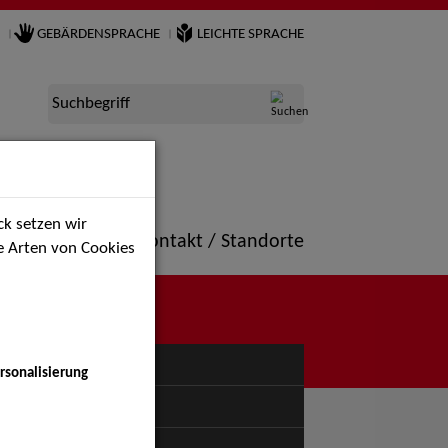
GEBÄRDENSPRACHE
LEICHTE SPRACHE
Suchbegriff
k setzen wir
ne
Portfolio
Kontakt / Standorte
ie Arten von Cookies
NÜ
rsonalisierung
uspiel - Bühne