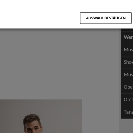
Scha
als PDF speichern
Scha
AUSWAHL BESTÄTIGEN
Wer
Wer
Mus
Sho
Mus
Ope
Orc
Tan