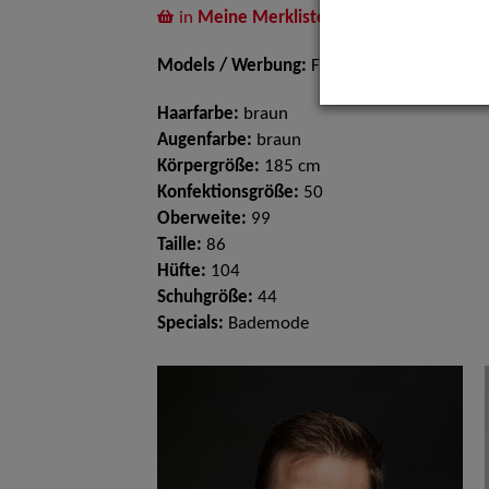
in
Meine Merkliste
legen
Models / Werbung:
Fotomodell
Haarfarbe:
braun
Augenfarbe:
braun
Körpergröße:
185 cm
Konfektionsgröße:
50
Oberweite:
99
Taille:
86
Hüfte:
104
Schuhgröße:
44
Specials:
Bademode