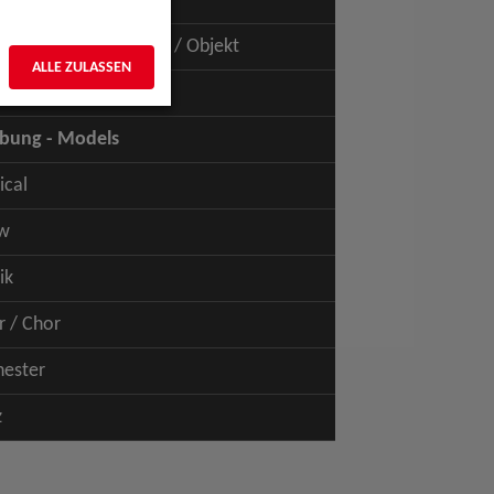
uspiel - Film / TV
uspiel - Figur / Puppe / Objekt
ALLE ZULASSEN
bung - Talents
bung - Models
ical
w
ik
r / Chor
hester
z