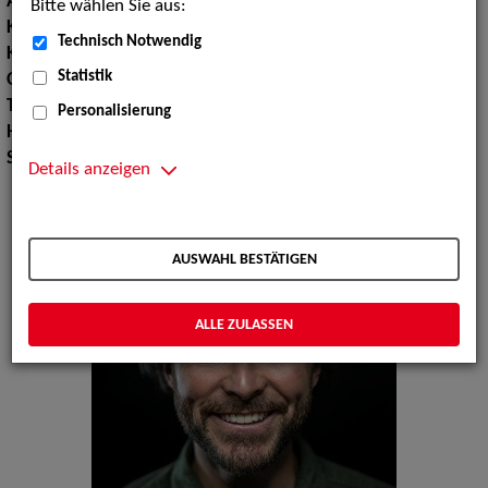
Augenfarbe:
blaugrau
Bitte wählen Sie aus:
Körpergröße:
183 cm
Technisch Notwendig
Konfektionsgröße:
50
Statistik
Oberweite:
100
Taille:
86
Personalisierung
Hüfte:
95
Schuhgröße:
42 43
Details anzeigen
AUSWAHL BESTÄTIGEN
ALLE ZULASSEN