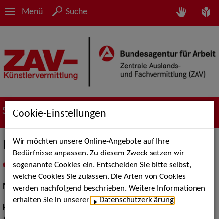
Menü
Suche
Suche nach Künstler*innen
Cookie-Einstellungen
Wir möchten unsere Online-Angebote auf Ihre
Daniel H.
Bedürfnisse anpassen. Zu diesem Zweck setzen wir
sogenannte Cookies ein. Entscheiden Sie bitte selbst,
in
Meine Merkliste
legen
als PDF speichern
welche Cookies Sie zulassen. Die Arten von Cookies
Models / Werbung:
Fotomodell
werden nachfolgend beschrieben. Weitere Informationen
erhalten Sie in unserer
Datenschutzerklärung
.
Haarfarbe:
braun