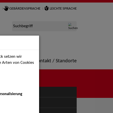
GEBÄRDENSPRACHE
LEICHTE SPRACHE
Suchbegriff
k setzen wir
ne
Portfolio
Kontakt / Standorte
ie Arten von Cookies
NÜ
rsonalisierung
uspiel - Bühne