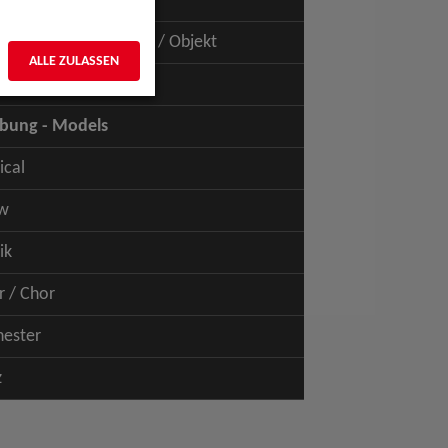
uspiel - Film / TV
uspiel - Figur / Puppe / Objekt
ALLE ZULASSEN
bung - Talents
bung - Models
ical
w
ik
r / Chor
hester
z