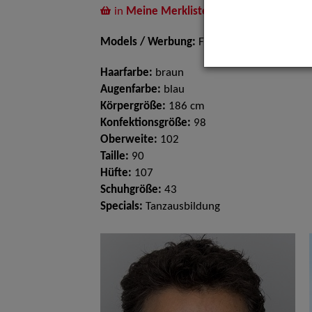
in
Meine Merkliste
legen
Models / Werbung:
Fotomodell
Haarfarbe:
braun
Augenfarbe:
blau
Körpergröße:
186 cm
Konfektionsgröße:
98
Oberweite:
102
Taille:
90
Hüfte:
107
Schuhgröße:
43
Specials:
Tanzausbildung