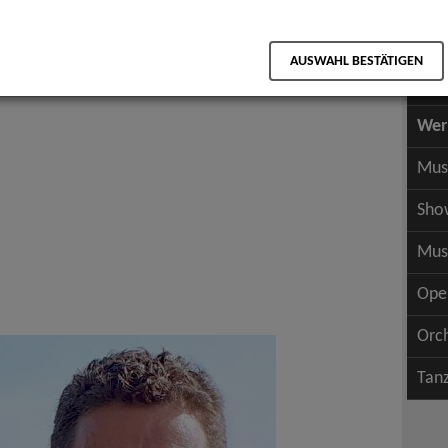
Scha
als PDF speichern
Scha
AUSWAHL BESTÄTIGEN
Wer
Wer
Mus
Sho
Mus
Ope
Orc
Tan