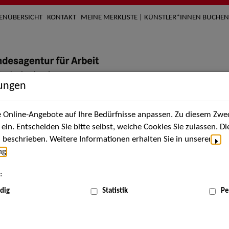
TENÜBERSICHT
KONTAKT
MEINE MERKLISTE | KÜNSTLER*INNEN BUCHEN
lungen
Online-Angebote auf Ihre Bedürfnisse anpassen. Zu diesem Zwec
nach Künstler*innen
Über uns
Aktuelles
Termi
in. Entscheiden Sie bitte selbst, welche Cookies Sie zulassen. D
beschrieben. Weitere Informationen erhalten Sie in unserer
ng
.
nnen
:
ME
dig
Statistik
Pe
Scha