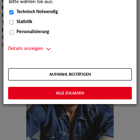
Augenfarbe:
blau
Bitte wählen Sie aus:
Körpergröße:
184 cm
Technisch Notwendig
Konfektionsgröße:
50
Statistik
Taille:
84
Hüfte:
94
Personalisierung
Schuhgröße:
44
Specials:
Laufsteg
Details anzeigen
AUSWAHL BESTÄTIGEN
ALLE ZULASSEN