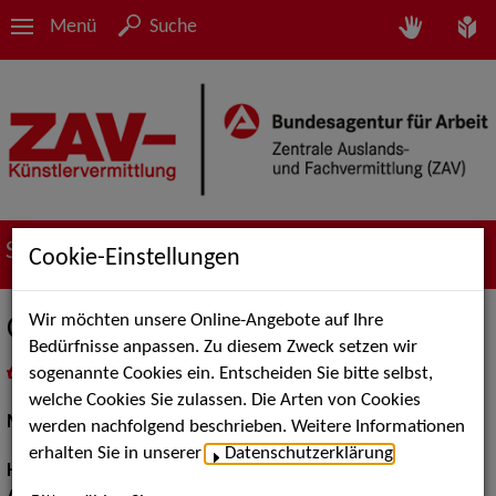
Menü
Suche
Suche nach Künstler*innen
Cookie-Einstellungen
Wir möchten unsere Online-Angebote auf Ihre
Christian Be.
Bedürfnisse anpassen. Zu diesem Zweck setzen wir
sogenannte Cookies ein. Entscheiden Sie bitte selbst,
in
Meine Merkliste
legen
als PDF speichern
welche Cookies Sie zulassen. Die Arten von Cookies
Models / Werbung:
Fotomodell
werden nachfolgend beschrieben. Weitere Informationen
erhalten Sie in unserer
Datenschutzerklärung
.
Haarfarbe:
blond