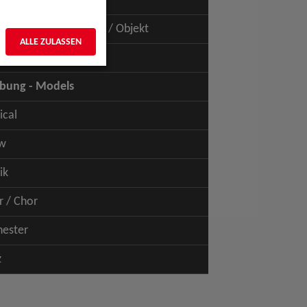
uspiel - Film / TV
uspiel - Figur / Puppe / Objekt
ALLE ZULASSEN
bung - Talents
bung - Models
ical
w
ik
r / Chor
hester
z