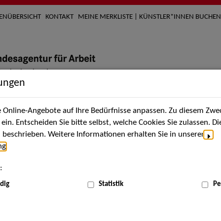
TENÜBERSICHT
KONTAKT
MEINE MERKLISTE | KÜNSTLER*INNEN BUCHEN
lungen
Online-Angebote auf Ihre Bedürfnisse anpassen. Zu diesem Zwec
nach Künstler*innen
Über uns
Aktuelles
Termi
in. Entscheiden Sie bitte selbst, welche Cookies Sie zulassen. D
beschrieben. Weitere Informationen erhalten Sie in unserer
ng
.
nnen
:
ME
dig
Statistik
Pe
Scha