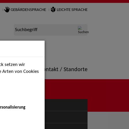
GEBÄRDENSPRACHE
LEICHTE SPRACHE
Suchbegriff
k setzen wir
ne
Portfolio
Kontakt / Standorte
ie Arten von Cookies
NÜ
rsonalisierung
uspiel - Bühne