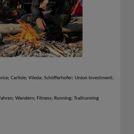
ce; Carlisle; Vileda; Schöfferhofer; Union Investment;
fahren; Wandern; Fitness; Running; Trailrunning