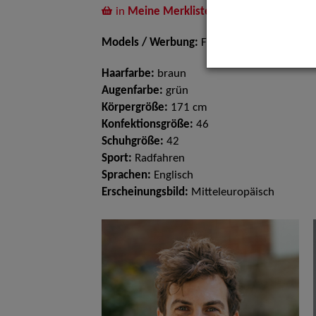
in
Meine Merkliste
legen
Models / Werbung:
Fotomodell
Haarfarbe:
braun
Augenfarbe:
grün
Körpergröße:
171 cm
Konfektionsgröße:
46
Schuhgröße:
42
Sport:
Radfahren
Sprachen:
Englisch
Erscheinungsbild:
Mitteleuropäisch