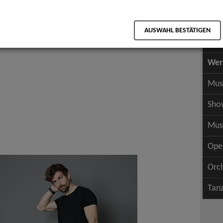
Scha
als PDF speichern
Scha
AUSWAHL BESTÄTIGEN
Wer
Wer
Mus
Sho
Mus
Ope
Orc
Tan