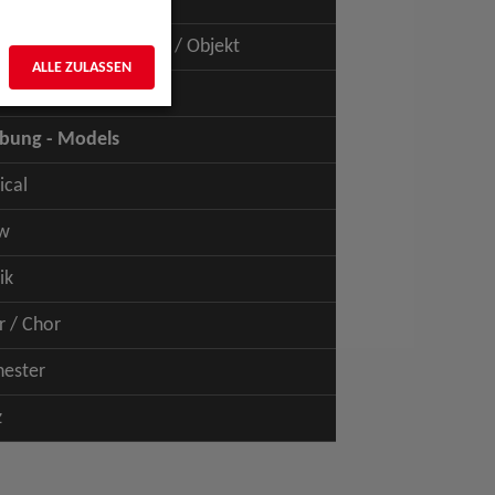
uspiel - Film / TV
uspiel - Figur / Puppe / Objekt
ALLE ZULASSEN
bung - Talents
bung - Models
ical
w
ik
r / Chor
hester
z