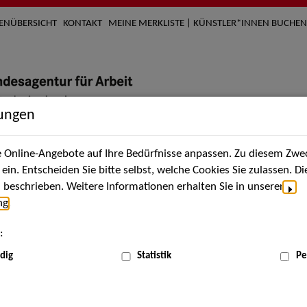
TENÜBERSICHT
KONTAKT
MEINE MERKLISTE | KÜNSTLER*INNEN BUCHEN
lungen
Online-Angebote auf Ihre Bedürfnisse anpassen. Zu diesem Zwec
nach Künstler*innen
Über uns
Aktuelles
Termi
in. Entscheiden Sie bitte selbst, welche Cookies Sie zulassen. D
beschrieben. Weitere Informationen erhalten Sie in unserer
ng
.
nnen
:
ME
dig
Statistik
Pe
Scha