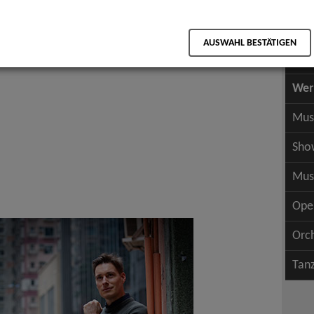
Scha
als PDF speichern
Scha
AUSWAHL BESTÄTIGEN
Wer
Wer
Mus
Sho
Mus
Ope
Orc
Tan