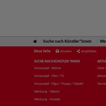
Suche nach Künstler*innen
Wer
Diese Seite
drucken
empfehlen
SUCHE NACH KÜNSTLER*INNEN
AKTUE
Schauspiel - Bühne
Über 
Schauspiel - Film / TV
Aktuel
Schauspiel - Figur / Puppe / Objekt
Termi
Werbung - Talents
Werbung - Models