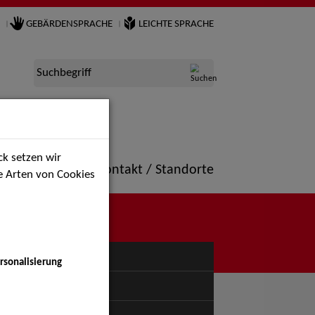
GEBÄRDENSPRACHE
LEICHTE SPRACHE
Suchbegriff
k setzen wir
ne
Portfolio
Kontakt / Standorte
ie Arten von Cookies
NÜ
rsonalisierung
uspiel - Bühne