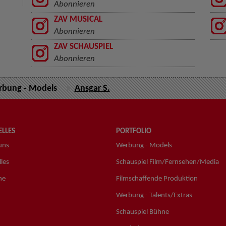
Abonnieren
ZAV MUSICAL
Abonnieren
ZAV SCHAUSPIEL
Abonnieren
bung - Models
Ansgar S.
LLES
PORTFOLIO
uns
Werbung - Models
les
Schauspiel Film/Fernsehen/Media
ne
Filmschaffende Produktion
Werbung - Talents/Extras
Schauspiel Bühne