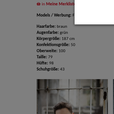
in
Meine Merkliste
legen
Models / Werbung:
Fotomodell
Haarfarbe:
braun
Augenfarbe:
grün
Körpergröße:
187 cm
Konfektionsgröße:
50
Oberweite:
100
Taille:
79
Hüfte:
98
Schuhgröße:
43