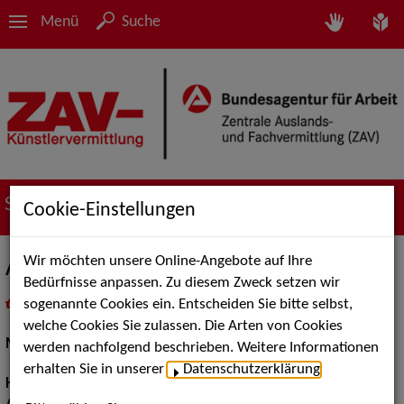
Menü
Suche
Suche nach Künstler*innen
Cookie-Einstellungen
Wir möchten unsere Online-Angebote auf Ihre
Alexander van H.
Bedürfnisse anpassen. Zu diesem Zweck setzen wir
sogenannte Cookies ein. Entscheiden Sie bitte selbst,
in
Meine Merkliste
legen
als PDF speichern
welche Cookies Sie zulassen. Die Arten von Cookies
Models / Werbung:
Fotomodell
werden nachfolgend beschrieben. Weitere Informationen
erhalten Sie in unserer
Datenschutzerklärung
.
Haarfarbe:
braun