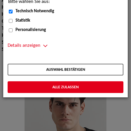
Augenfarbe:
braun
Bitte wählen Sie aus:
Körpergröße:
189 cm
Technisch Notwendig
Konfektionsgröße:
50 52
Statistik
Oberweite:
87
Taille:
81
Personalisierung
Hüfte:
99
Schuhgröße:
45
Details anzeigen
Specials:
Laufsteg, Wäsche
AUSWAHL BESTÄTIGEN
ALLE ZULASSEN