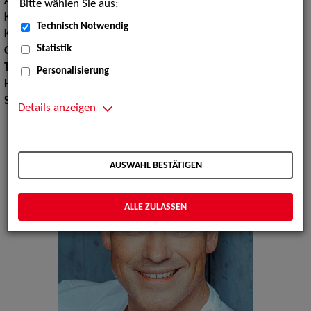
Augenfarbe:
grün
Bitte wählen Sie aus:
Körpergröße:
186 cm
Technisch Notwendig
Konfektionsgröße:
54
Statistik
Oberweite:
106
Taille:
95
Personalisierung
Hüfte:
101
Schuhgröße:
45
Details anzeigen
AUSWAHL BESTÄTIGEN
ALLE ZULASSEN