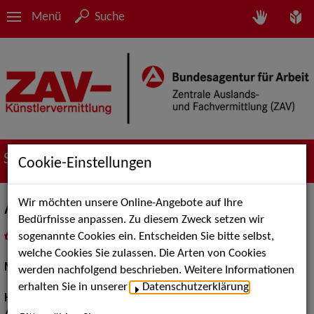
Menü
Suche
Suche nach Künstler*innen
Cookie-Einstellungen
Wir möchten unsere Online-Angebote auf Ihre
Alexander F.
Bedürfnisse anpassen. Zu diesem Zweck setzen wir
sogenannte Cookies ein. Entscheiden Sie bitte selbst,
in
Meine Merkliste
legen
als PDF speichern
welche Cookies Sie zulassen. Die Arten von Cookies
Models / Werbung:
Fotomodell
werden nachfolgend beschrieben. Weitere Informationen
erhalten Sie in unserer
Datenschutzerklärung
.
Haarfarbe:
blond