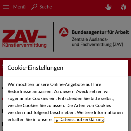
Menü
Suche
Suche nach Künstler*innen
Cookie-Einstellungen
Wir möchten unsere Online-Angebote auf Ihre
Aaron H.
Bedürfnisse anpassen. Zu diesem Zweck setzen wir
sogenannte Cookies ein. Entscheiden Sie bitte selbst,
in
Meine Merkliste
legen
als PDF speichern
welche Cookies Sie zulassen. Die Arten von Cookies
Models / Werbung:
Fotomodell
werden nachfolgend beschrieben. Weitere Informationen
erhalten Sie in unserer
Datenschutzerklärung
.
Haarfarbe:
braun, braun