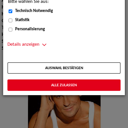
Augenfarbe:
braun, braun
Bitte wählen Sie aus:
Körpergröße:
186 cm
Technisch Notwendig
Konfektionsgröße:
50
Statistik
Oberweite:
103
Taille:
81
Personalisierung
Hüfte:
99
Schuhgröße:
43
Details anzeigen
Specials:
Hände
AUSWAHL BESTÄTIGEN
ALLE ZULASSEN