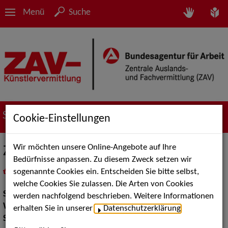
Menü
Suche
Suche nach Künstler*innen
Cookie-Einstellungen
Wir möchten unsere Online-Angebote auf Ihre
Zino für Erwachsene
Bedürfnisse anpassen. Zu diesem Zweck setzen wir
sogenannte Cookies ein. Entscheiden Sie bitte selbst,
in
Meine Merkliste
legen
als PDF speichern
welche Cookies Sie zulassen. Die Arten von Cookies
Show:
Walk Acts Animation
werden nachfolgend beschrieben. Weitere Informationen
Walk Acts Animation:
Tischzauberei
erhalten Sie in unserer
Datenschutzerklärung
.
Show Acts:
Zauberei