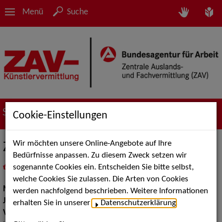
Menü
Suche
Suche nach Künstler*innen
Cookie-Einstellungen
Wir möchten unsere Online-Angebote auf Ihre
Zigan-tzigan / co-flamen-co
Bedürfnisse anpassen. Zu diesem Zweck setzen wir
sogenannte Cookies ein. Entscheiden Sie bitte selbst,
in
Meine Merkliste
legen
als PDF speichern
welche Cookies Sie zulassen. Die Arten von Cookies
Musik:
Jazz, Volksmusik und Intern. Folklore
werden nachfolgend beschrieben. Weitere Informationen
Jazz:
Gypsy Jazz
erhalten Sie in unserer
Datenschutzerklärung
.
Volksmusik Internationale Folklore:
Gypsy Music, Spanien,