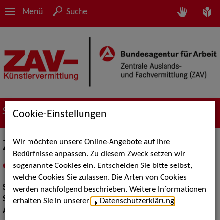
Menü
Suche
Suche nach Künstler*innen
Cookie-Einstellungen
Wir möchten unsere Online-Angebote auf Ihre
Zhenja Genial
Bedürfnisse anpassen. Zu diesem Zweck setzen wir
sogenannte Cookies ein. Entscheiden Sie bitte selbst,
in
Meine Merkliste
legen
als PDF speichern
welche Cookies Sie zulassen. Die Arten von Cookies
Show:
Artistik, Show Acts
werden nachfolgend beschrieben. Weitere Informationen
Show Acts:
Feuer und Lichtshows, Tanz
erhalten Sie in unserer
Datenschutzerklärung
.
Artistik:
Kraftakrobatik / Equilibristik, Jonglage