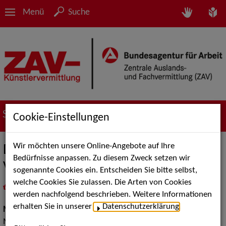
Menü
Suche
Suche nach Künstler*innen
Cookie-Einstellungen
Wir möchten unsere Online-Angebote auf Ihre
Dresdner Ballhaus Ensemble (mit
Bedürfnisse anpassen. Zu diesem Zweck setzen wir
Video) Roland Zeibig
sogenannte Cookies ein. Entscheiden Sie bitte selbst,
welche Cookies Sie zulassen. Die Arten von Cookies
in
Meine Merkliste
legen
als PDF speichern
werden nachfolgend beschrieben. Weitere Informationen
erhalten Sie in unserer
Datenschutzerklärung
.
Musik:
Pop, Rock & Tanzmusik, Klassische und Historische
Musik, Jazz