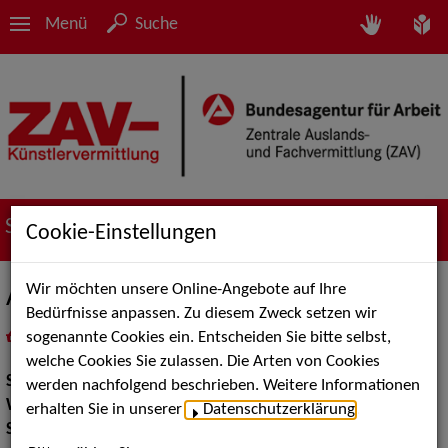
Menü
Suche
Suche nach Künstler*innen
Cookie-Einstellungen
Wir möchten unsere Online-Angebote auf Ihre
Anthony-Roland-Kaiser-Double
Bedürfnisse anpassen. Zu diesem Zweck setzen wir
sogenannte Cookies ein. Entscheiden Sie bitte selbst,
in
Meine Merkliste
legen
als PDF speichern
welche Cookies Sie zulassen. Die Arten von Cookies
Show:
Show Acts
werden nachfolgend beschrieben. Weitere Informationen
Walk Acts Animation:
Doppelgänger
erhalten Sie in unserer
Datenschutzerklärung
.
Show Acts:
Double Shows