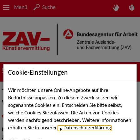
Menü
Suche
Suche nach Künstler*innen
Cookie-Einstellungen
Wir möchten unsere Online-Angebote auf Ihre
The Jingle Bells - Thomas
Bedürfnisse anpassen. Zu diesem Zweck setzen wir
Wittenbecher
sogenannte Cookies ein. Entscheiden Sie bitte selbst,
welche Cookies Sie zulassen. Die Arten von Cookies
in
Meine Merkliste
legen
als PDF speichern
werden nachfolgend beschrieben. Weitere Informationen
erhalten Sie in unserer
Datenschutzerklärung
.
Musik:
Pop, Rock & Tanzmusik, Jazz
Jazz:
Standards und Swing