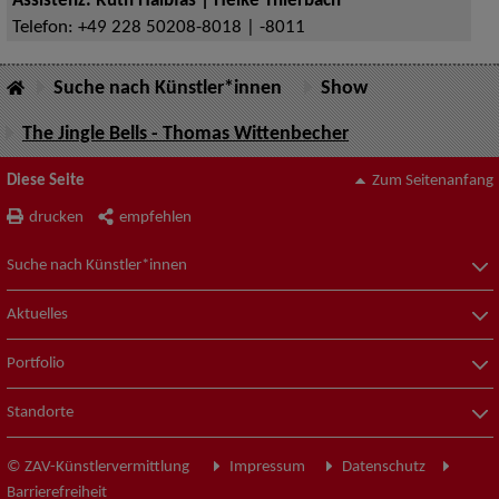
Assistenz: Ruth Halbfas | Heike Thierbach
Telefon:
+49 228 50208-8018 | -8011
Suche nach Künstler*innen
Show
The Jingle Bells - Thomas Wittenbecher
Diese Seite
Zum Seitenanfang
drucken
empfehlen
Suche nach Künstler*innen
Aktuelles
Portfolio
Standorte
© ZAV-Künstlervermittlung
Impressum
Datenschutz
Barrierefreiheit