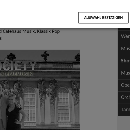
Scha
als PDF speichern
Scha
sik, Pop, Rock & Tanzmusik
AUSWAHL BESTÄTIGEN
Wer
 und Swing
 Cafehaus Musik, Klassik Pop
Wer
s
Mus
Sh
Mus
Ope
Orc
Tan