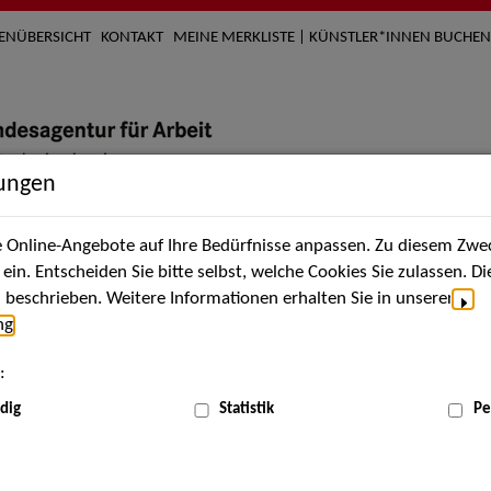
TENÜBERSICHT
KONTAKT
MEINE MERKLISTE | KÜNSTLER*INNEN BUCHEN
lungen
Online-Angebote auf Ihre Bedürfnisse anpassen. Zu diesem Zwec
nach Künstler*innen
Über uns
Aktuelles
Termi
in. Entscheiden Sie bitte selbst, welche Cookies Sie zulassen. D
beschrieben. Weitere Informationen erhalten Sie in unserer
ng
.
nnen
:
ME
dig
Statistik
Pe
Scha
ttenbecher