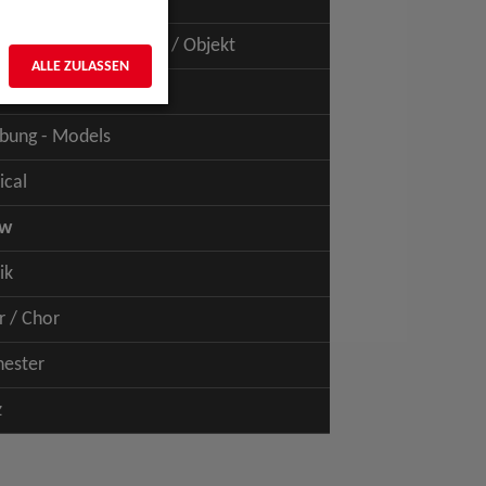
uspiel - Film / TV
uspiel - Figur / Puppe / Objekt
ALLE ZULASSEN
bung - Talents
bung - Models
ical
ow
ik
r / Chor
hester
z