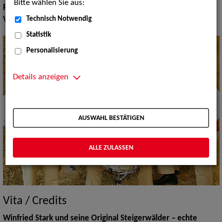
Bitte wählen Sie aus:
Pop Rock Tanzmusik:
Big Bands Tanzmusik
Technisch Notwendig
Volksmusik Internationale Folklore:
Bayern Kapellen
Statistik
Personalisierung
Details anzeigen
AUSWAHL BESTÄTIGEN
ALLE ZULASSEN
Vita / Credits
Winfried Stark und seine Original Steigerwälder – echte