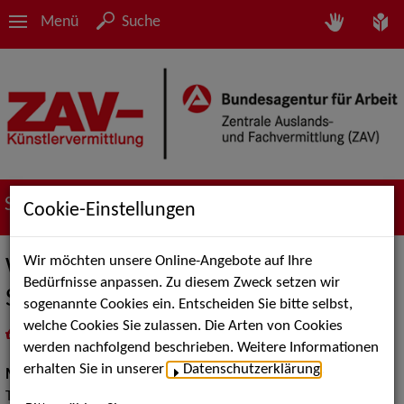
Menü
Suche
Suche nach Künstler*innen
Cookie-Einstellungen
Wir möchten unsere Online-Angebote auf Ihre
Winfried Stark und seine Original
Bedürfnisse anpassen. Zu diesem Zweck setzen wir
Steigerwälder
sogenannte Cookies ein. Entscheiden Sie bitte selbst,
welche Cookies Sie zulassen. Die Arten von Cookies
in
Meine Merkliste
legen
als PDF speichern
werden nachfolgend beschrieben. Weitere Informationen
erhalten Sie in unserer
Datenschutzerklärung
.
Musik:
Volksmusik und Intern. Folklore, Pop, Rock &
Tanzmusik