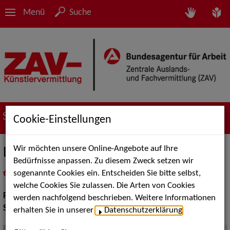
Menü
Suche
Suche nach Künstler*innen
Cookie-Einstellungen
Wir möchten unsere Online-Angebote auf Ihre
Lisette Whitter
Bedürfnisse anpassen. Zu diesem Zweck setzen wir
sogenannte Cookies ein. Entscheiden Sie bitte selbst,
in
Meine Merkliste
legen
als PDF speichern
welche Cookies Sie zulassen. Die Arten von Cookies
Pop Rock Tanzmusik:
Soul
werden nachfolgend beschrieben. Weitere Informationen
Stilistik:
Gospel, Jazz, Pop
erhalten Sie in unserer
Datenschutzerklärung
.