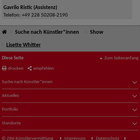
Gavrilo Ristic (Assistenz)
Telefon:
+49 228 50208-2190
Suche nach Künstler*innen
Show
Lisette Whitter
Diese Seite
Zum Seitenanfang
drucken
empfehlen
Suche nach Künstler*innen
Aktuelles
Portfolio
Standorte
© ZAV-Künstlervermittlung
Impressum
Datenschutz