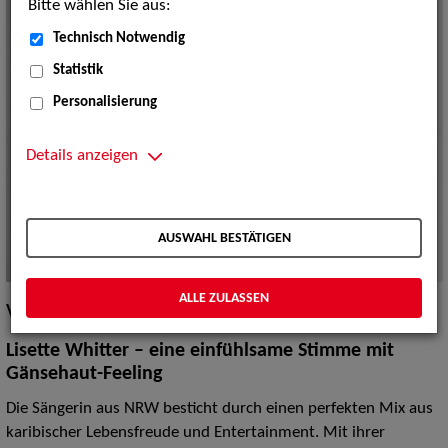
Bitte wählen Sie aus:
Technisch Notwendig
Statistik
Personalisierung
Details anzeigen
AUSWAHL BESTÄTIGEN
ALLE ZULASSEN
Vita / Credits
Lisette Whitter
– eine einfühlsame Stimme mit
Gänsehaut-Feeling
Die Sängerin aus NRW besticht durch einen perfekten Mix aus
karibischer Lebensfreude und Entertainment. Mit ihrer