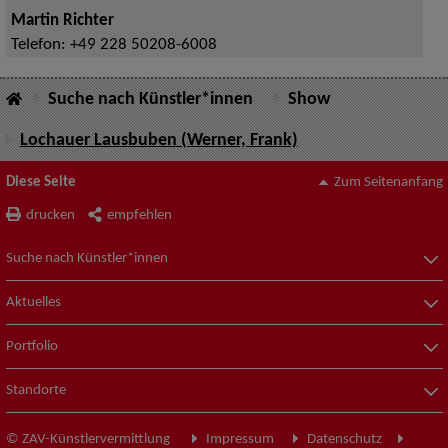
Martin Richter
Telefon:
+49 228 50208-6008
Suche nach Künstler*innen
Show
Lochauer Lausbuben (Werner, Frank)
Diese Seite
Zum Seitenanfang
drucken
empfehlen
Suche nach Künstler*innen
Aktuelles
Portfolio
Standorte
© ZAV-Künstlervermittlung
Impressum
Datenschutz