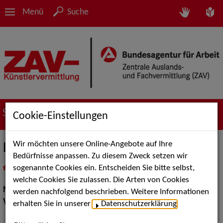
Menü
Suche
Suche nach Künstler*innen
Cookie-Einstellungen
Wir möchten unsere Online-Angebote auf Ihre
Lochauer Lausbuben (Werner, Frank)
Bedürfnisse anpassen. Zu diesem Zweck setzen wir
sogenannte Cookies ein. Entscheiden Sie bitte selbst,
in
Meine Merkliste
legen
als PDF speichern
welche Cookies Sie zulassen. Die Arten von Cookies
Musik:
Volksmusik und Intern. Folklore
werden nachfolgend beschrieben. Weitere Informationen
Volksmusik Internationale Folklore:
Sonstige
erhalten Sie in unserer
Datenschutzerklärung
.