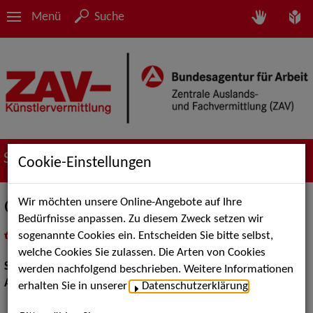
Menü
Suche
Suche nach Künstler*innen
Cookie-Einstellungen
Wir möchten unsere Online-Angebote auf Ihre
Olena Weiss
Bedürfnisse anpassen. Zu diesem Zweck setzen wir
sogenannte Cookies ein. Entscheiden Sie bitte selbst,
in
Meine Merkliste
legen
als PDF speichern
welche Cookies Sie zulassen. Die Arten von Cookies
Show:
Artistik
werden nachfolgend beschrieben. Weitere Informationen
Artistik:
Jonglage
erhalten Sie in unserer
Datenschutzerklärung
.