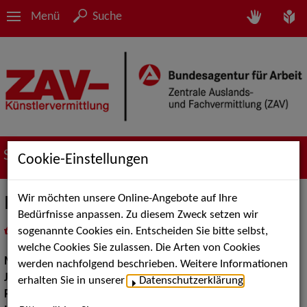
Menü
Suche
Suche nach Künstler*innen
Cookie-Einstellungen
Wir möchten unsere Online-Angebote auf Ihre
Ines Weber
Bedürfnisse anpassen. Zu diesem Zweck setzen wir
sogenannte Cookies ein. Entscheiden Sie bitte selbst,
in
Meine Merkliste
legen
als PDF speichern
welche Cookies Sie zulassen. Die Arten von Cookies
Musik:
Instrumental Solisten, Jazz, Pop, Rock & Tanzmusik
werden nachfolgend beschrieben. Weitere Informationen
Jazz:
Standards und Swing
erhalten Sie in unserer
Datenschutzerklärung
.
Pop Rock Tanzmusik:
Soul, Rhythm & Blues