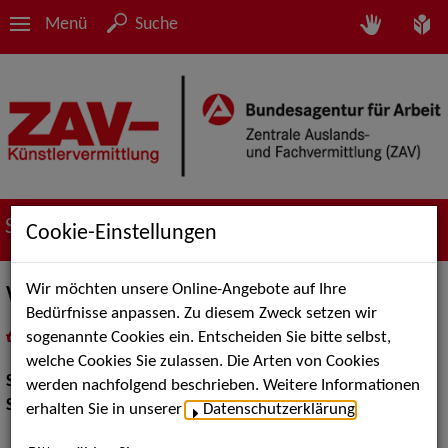
Menü
Suche
Suche nach Künstler*innen
Cookie-Einstellungen
Wir möchten unsere Online-Angebote auf Ihre
WALL CLOWN
Bedürfnisse anpassen. Zu diesem Zweck setzen wir
sogenannte Cookies ein. Entscheiden Sie bitte selbst,
in
Meine Merkliste
legen
als PDF speichern
welche Cookies Sie zulassen. Die Arten von Cookies
Show:
Artistik, Show Acts
werden nachfolgend beschrieben. Weitere Informationen
Show Acts:
Clowns, Comedy
erhalten Sie in unserer
Datenschutzerklärung
.