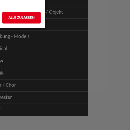
uspiel - Film / TV
uspiel - Figur / Puppe / Objekt
ALLE ZULASSEN
bung - Talents
bung - Models
ical
ow
ik
r / Chor
hester
z