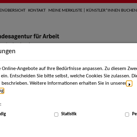
TENÜBERSICHT
KONTAKT
MEINE MERKLISTE | KÜNSTLER*INNEN BUCHEN
lungen
Online-Angebote auf Ihre Bedürfnisse anpassen. Zu diesem Zwec
nach Künstler*innen
Über uns
Aktuelles
Termi
in. Entscheiden Sie bitte selbst, welche Cookies Sie zulassen. D
beschrieben. Weitere Informationen erhalten Sie in unserer
ng
.
nnen
:
ME
dig
Statistik
Pe
Scha