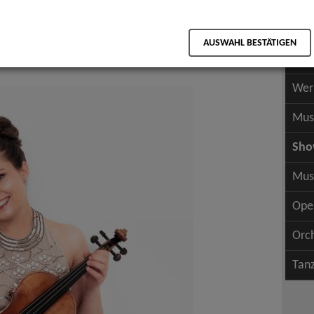
Scha
als PDF speichern
Scha
d Historische Musik
AUSWAHL BESTÄTIGEN
Wer
chester, Kammermusikgruppen, Klassik Pop
Wer
Mus
Sh
Mus
Ope
Orc
Tan