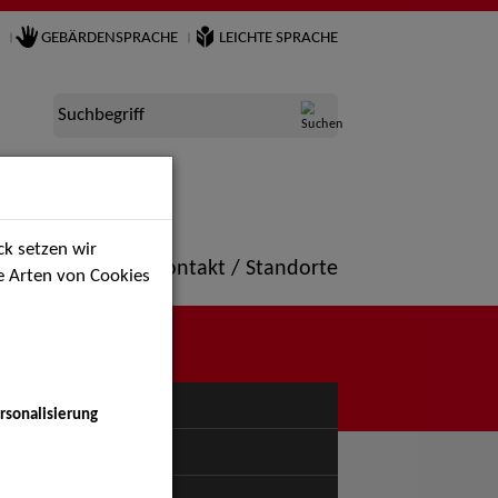
GEBÄRDENSPRACHE
LEICHTE SPRACHE
Suchbegriff
k setzen wir
ne
Portfolio
Kontakt / Standorte
ie Arten von Cookies
NÜ
rsonalisierung
uspiel - Bühne