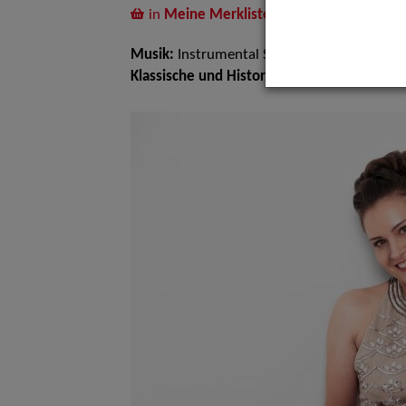
in
Meine Merkliste
legen
Musik:
Instrumental Solisten, Klassische un
Klassische und Historische Musik:
Kammeror