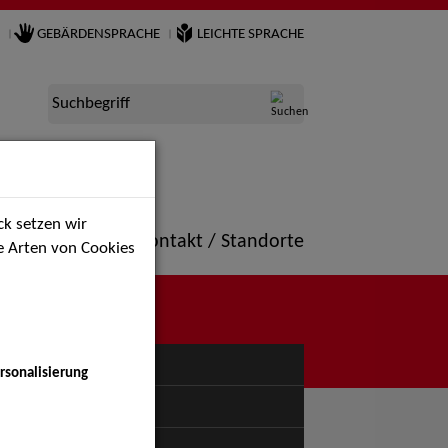
GEBÄRDENSPRACHE
LEICHTE SPRACHE
Suchbegriff
k setzen wir
ne
Portfolio
Kontakt / Standorte
ie Arten von Cookies
NÜ
rsonalisierung
uspiel - Bühne