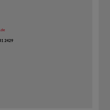
.de
941 2429