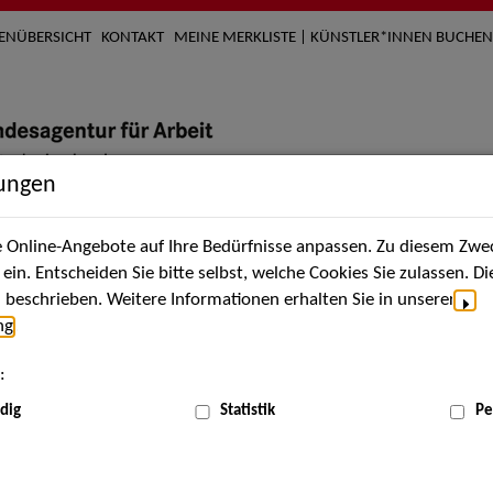
TENÜBERSICHT
KONTAKT
MEINE MERKLISTE | KÜNSTLER*INNEN BUCHEN
lungen
Online-Angebote auf Ihre Bedürfnisse anpassen. Zu diesem Zwec
nach Künstler*innen
Über uns
Aktuelles
Termi
in. Entscheiden Sie bitte selbst, welche Cookies Sie zulassen. D
beschrieben. Weitere Informationen erhalten Sie in unserer
ng
.
nnen
:
ME
dig
Statistik
Pe
Scha