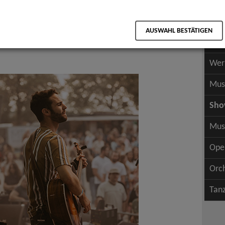
Scha
als PDF speichern
Scha
AUSWAHL BESTÄTIGEN
Wer
Wer
Mus
Sh
Mus
Ope
Orc
Tan