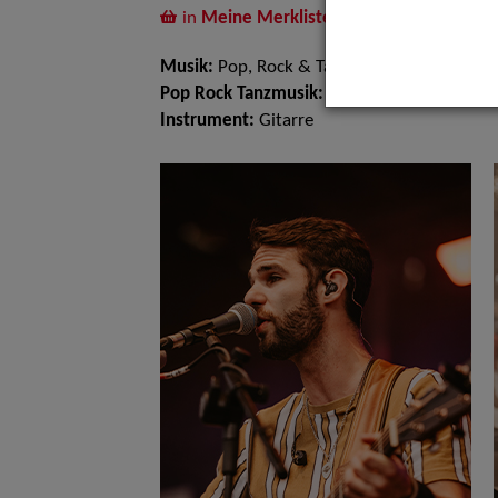
in
Meine Merkliste
legen
Musik:
Pop, Rock & Tanzmusik
Pop Rock Tanzmusik:
Alleinunterhalter
Instrument:
Gitarre