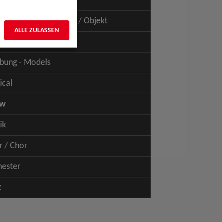
uspiel - Film / TV
uspiel - Figur / Puppe / Objekt
ALLE ZULASSEN
bung - Talents
bung - Models
ical
ow
ik
r / Chor
hester
z