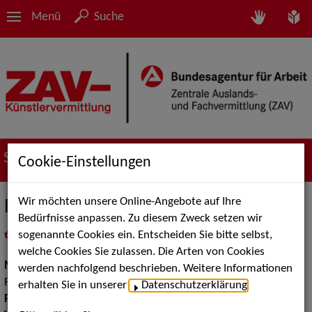
Menü
Suche
Suche nach Künstler*innen
Cookie-Einstellungen
Wir möchten unsere Online-Angebote auf Ihre
Rocky Verardo
Bedürfnisse anpassen. Zu diesem Zweck setzen wir
sogenannte Cookies ein. Entscheiden Sie bitte selbst,
in
Meine Merkliste
legen
als PDF speichern
welche Cookies Sie zulassen. Die Arten von Cookies
Musik:
Pop, Rock & Tanzmusik, Volksmusik und Intern.
werden nachfolgend beschrieben. Weitere Informationen
Folklore
erhalten Sie in unserer
Datenschutzerklärung
.
Pop Rock Tanzmusik:
Alleinunterhalter