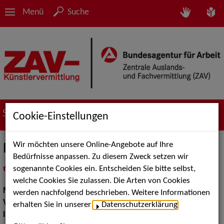
Menü
Suche
Suche nach Künstler*innen
Cookie-Einstellungen
Wir möchten unsere Online-Angebote auf Ihre
Ramiro Uribe
Bedürfnisse anpassen. Zu diesem Zweck setzen wir
sogenannte Cookies ein. Entscheiden Sie bitte selbst,
in
Meine Merkliste
legen
als PDF speichern
welche Cookies Sie zulassen. Die Arten von Cookies
Musik:
Instrumental Solisten, Volksmusik und Intern. Folklore
werden nachfolgend beschrieben. Weitere Informationen
Volksmusik Internationale Folklore:
Sonstige Folklore
erhalten Sie in unserer
Datenschutzerklärung
.
Instrument:
Harfe