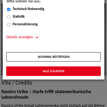
Bitte wählen Sie aus:
Technisch Notwendig
Statistik
Personalisierung
Details anzeigen
AUSWAHL BESTÄTIGEN
ALLE ZULASSEN
Vita / Credits
Ramiro Uribe – Harfe trifft südamerikanische
Lebensfreude
Ramiro Uribe bringt Lateinamerika nicht einfach auf die Bühne