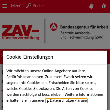
Menü
Suche
Suche nach Künstler*innen
Cookie-Einstellungen
Wir möchten unsere Online-Angebote auf Ihre
Ü53 - Wie lange können Sie das
Bedürfnisse anpassen. Zu diesem Zweck setzen wir
eigentlich noch machen?
sogenannte Cookies ein. Entscheiden Sie bitte selbst,
welche Cookies Sie zulassen. Die Arten von Cookies
in
Meine Merkliste
legen
als PDF speichern
werden nachfolgend beschrieben. Weitere Informationen
erhalten Sie in unserer
Datenschutzerklärung
.
Show:
Artistik
Artistik:
Jonglage