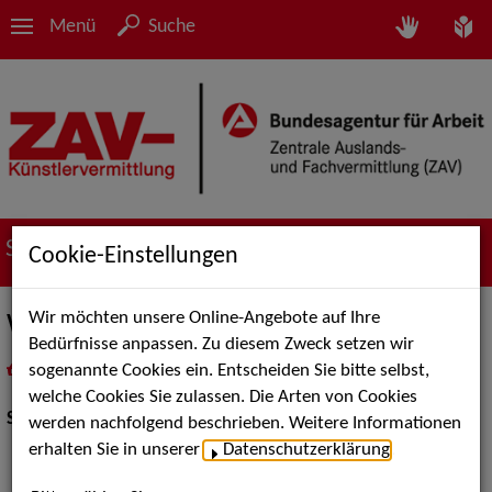
Menü
Suche
Suche nach Künstler*innen
Cookie-Einstellungen
Wir möchten unsere Online-Angebote auf Ihre
Wolfgang Trepper
Bedürfnisse anpassen. Zu diesem Zweck setzen wir
sogenannte Cookies ein. Entscheiden Sie bitte selbst,
in
Meine Merkliste
legen
als PDF speichern
welche Cookies Sie zulassen. Die Arten von Cookies
Show Acts:
Comedy, Kabarett
werden nachfolgend beschrieben. Weitere Informationen
erhalten Sie in unserer
Datenschutzerklärung
.