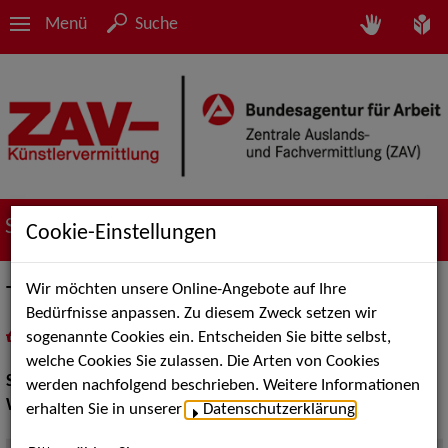
Menü
Suche
Suche nach Künstler*innen
Cookie-Einstellungen
Wir möchten unsere Online-Angebote auf Ihre
TraumTanzTheater
Bedürfnisse anpassen. Zu diesem Zweck setzen wir
sogenannte Cookies ein. Entscheiden Sie bitte selbst,
in
Meine Merkliste
legen
als PDF speichern
welche Cookies Sie zulassen. Die Arten von Cookies
Show:
Walk Acts Animation
werden nachfolgend beschrieben. Weitere Informationen
Walk Acts Animation:
Stelzenlauf, Walk Acts
erhalten Sie in unserer
Datenschutzerklärung
.