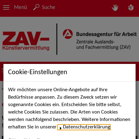
Menü
Suche
Suche nach Künstler*innen
Cookie-Einstellungen
Wir möchten unsere Online-Angebote auf Ihre
Timothy Trust & Diamond
Bedürfnisse anpassen. Zu diesem Zweck setzen wir
sogenannte Cookies ein. Entscheiden Sie bitte selbst,
in
Meine Merkliste
legen
als PDF speichern
welche Cookies Sie zulassen. Die Arten von Cookies
Walk Acts Animation:
Tischzauberei
werden nachfolgend beschrieben. Weitere Informationen
Show Acts:
Zauberei
erhalten Sie in unserer
Datenschutzerklärung
.