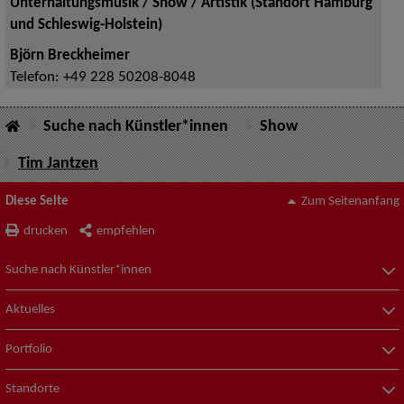
Unterhaltungsmusik / Show / Artistik (Standort Hamburg
und Schleswig-Holstein)
Björn Breckheimer
Telefon:
+49 228 50208-8048
Suche nach Künstler*innen
Show
Tim Jantzen
Diese Seite
Zum Seitenanfang
drucken
empfehlen
Suche nach Künstler*innen
Aktuelles
Portfolio
Standorte