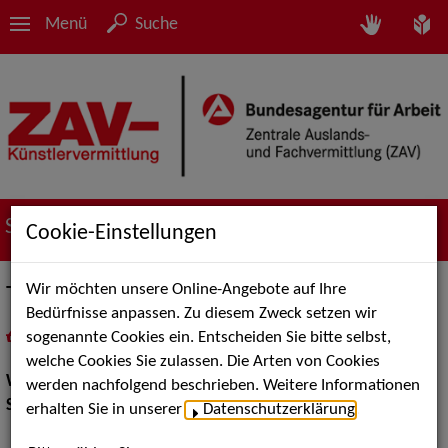
Menü
Suche
Suche nach Künstler*innen
Cookie-Einstellungen
Wir möchten unsere Online-Angebote auf Ihre
Tim Jantzen
Bedürfnisse anpassen. Zu diesem Zweck setzen wir
sogenannte Cookies ein. Entscheiden Sie bitte selbst,
in
Meine Merkliste
legen
als PDF speichern
welche Cookies Sie zulassen. Die Arten von Cookies
Walk Acts Animation:
Tischzauberei, Walk Acts
werden nachfolgend beschrieben. Weitere Informationen
Show Acts:
Zauberei
erhalten Sie in unserer
Datenschutzerklärung
.