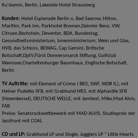
Ku'damm, Berlin, Lakeside Hotel Strausberg
Kunden:
Hotel Esplanade Berlin u. Bad Saarow, Hilton,
Maritim, Park Inn, Parkhotel Bremen,Daimler Benz, VW,
Citroen,Bechstein, Deventer, BDA, Bundestag,
Gesundheitsministerium, Innenministerium, Wein und Glas,
HVB, das Schloss, BEWAG, Cap Gemini, Britische
Botschaft,DptV,Fürst Donnersmarck Stiftung, Golfclub
Wannsee,Charlottenburger Baumhaus, Englische Botschaft,
Berlin
TV Auftritte:
mit Element of Crime ( BR3, SWF, WDR II,), mit
Heiner Pudelko SFB, mit Grabhund HR3, mit Alphaville SFB
(Hexenkessel), DEUTSCHE WELLE, mit Jambezi, Miko,Mad Alvis,
FAB
Preise:
Senatsrockwettbewerb mit MAD ALVIS, Studiopreis der
Jazzfront mit COAL
CD und LP:
Grabhund LP und Single, Jugglers LP " Little Hearts