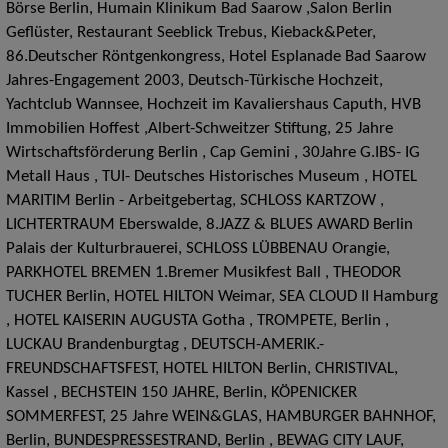
Börse Berlin, Humain Klinikum Bad Saarow ,Salon Berlin
Geflüster, Restaurant Seeblick Trebus, Kieback&Peter,
86.Deutscher Röntgenkongress, Hotel Esplanade Bad Saarow
Jahres-Engagement 2003, Deutsch-Türkische Hochzeit,
Yachtclub Wannsee, Hochzeit im Kavaliershaus Caputh, HVB
Immobilien Hoffest ,Albert-Schweitzer Stiftung, 25 Jahre
Wirtschaftsförderung Berlin , Cap Gemini , 30Jahre G.IBS- IG
Metall Haus , TUI- Deutsches Historisches Museum , HOTEL
MARITIM Berlin - Arbeitgebertag, SCHLOSS KARTZOW ,
LICHTERTRAUM Eberswalde, 8.JAZZ & BLUES AWARD Berlin
Palais der Kulturbrauerei, SCHLOSS LÜBBENAU Orangie,
PARKHOTEL BREMEN 1.Bremer Musikfest Ball , THEODOR
TUCHER Berlin, HOTEL HILTON Weimar, SEA CLOUD II Hamburg
, HOTEL KAISERIN AUGUSTA Gotha , TROMPETE, Berlin ,
LUCKAU Brandenburgtag , DEUTSCH-AMERIK.-
FREUNDSCHAFTSFEST, HOTEL HILTON Berlin, CHRISTIVAL,
Kassel , BECHSTEIN 150 JAHRE, Berlin, KÖPENICKER
SOMMERFEST, 25 Jahre WEIN&GLAS, HAMBURGER BAHNHOF,
Berlin, BUNDESPRESSESTRAND, Berlin , BEWAG CITY LAUF,