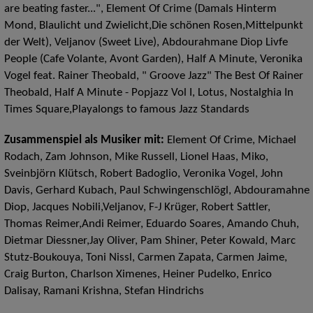
are beating faster...", Element Of Crime (Damals Hinterm
Mond, Blaulicht und Zwielicht,Die schönen Rosen,Mittelpunkt
der Welt), Veljanov (Sweet Live), Abdourahmane Diop Livfe
People (Cafe Volante, Avont Garden), Half A Minute, Veronika
Vogel feat. Rainer Theobald, " Groove Jazz" The Best Of Rainer
Theobald, Half A Minute - Popjazz Vol I, Lotus, Nostalghia In
Times Square,Playalongs to famous Jazz Standards
Zusammenspiel als Musiker mit:
Element Of Crime, Michael
Rodach, Zam Johnson, Mike Russell, Lionel Haas, Miko,
Sveinbjörn Klütsch, Robert Badoglio, Veronika Vogel, John
Davis, Gerhard Kubach, Paul Schwingenschlögl, Abdouramahne
Diop, Jacques Nobili,Veljanov, F-J Krüger, Robert Sattler,
Thomas Reimer,Andi Reimer, Eduardo Soares, Amando Chuh,
Dietmar Diessner,Jay Oliver, Pam Shiner, Peter Kowald, Marc
Stutz-Boukouya, Toni Nissl, Carmen Zapata, Carmen Jaime,
Craig Burton, Charlson Ximenes, Heiner Pudelko, Enrico
Dalisay, Ramani Krishna, Stefan Hindrichs