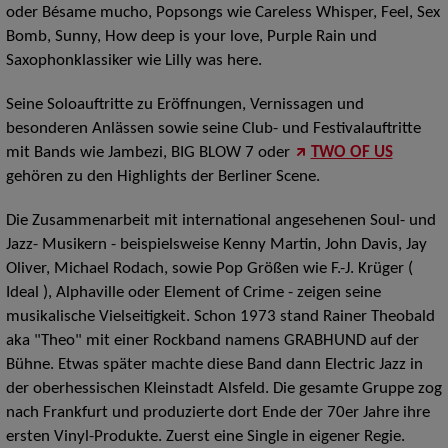
oder Bésame mucho, Popsongs wie Careless Whisper, Feel, Sex
Bomb, Sunny, How deep is your love, Purple Rain und
Saxophonklassiker wie Lilly was here.
Seine Soloauftritte zu Eröffnungen, Vernissagen und
besonderen Anlässen sowie seine Club- und Festivalauftritte
mit Bands wie Jambezi, BIG BLOW 7 oder
TWO OF US
gehören zu den Highlights der Berliner Scene.
Die Zusammenarbeit mit international angesehenen Soul- und
Jazz- Musikern - beispielsweise Kenny Martin, John Davis, Jay
Oliver, Michael Rodach, sowie Pop Größen wie F.-J. Krüger (
Ideal ), Alphaville oder Element of Crime - zeigen seine
musikalische Vielseitigkeit. Schon 1973 stand Rainer Theobald
aka "Theo" mit einer Rockband namens GRABHUND auf der
Bühne. Etwas später machte diese Band dann Electric Jazz in
der oberhessischen Kleinstadt Alsfeld. Die gesamte Gruppe zog
nach Frankfurt und produzierte dort Ende der 70er Jahre ihre
ersten Vinyl-Produkte. Zuerst eine Single in eigener Regie.