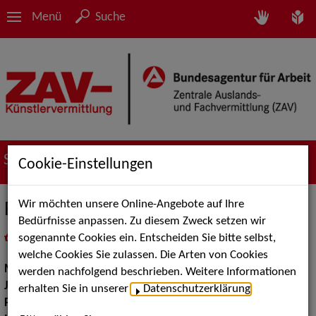
Menü
Suche
Suche nach Künstler*innen
Cookie-Einstellungen
Wir möchten unsere Online-Angebote auf Ihre
Rainer Theobald
Bedürfnisse anpassen. Zu diesem Zweck setzen wir
sogenannte Cookies ein. Entscheiden Sie bitte selbst,
in
Meine Merkliste
legen
als PDF speichern
welche Cookies Sie zulassen. Die Arten von Cookies
Musik:
Instrumental Solisten, Jazz, Pop, Rock & Tanzmusik
werden nachfolgend beschrieben. Weitere Informationen
Jazz:
Standards und Swing
erhalten Sie in unserer
Datenschutzerklärung
.
Pop Rock Tanzmusik:
Funk, House